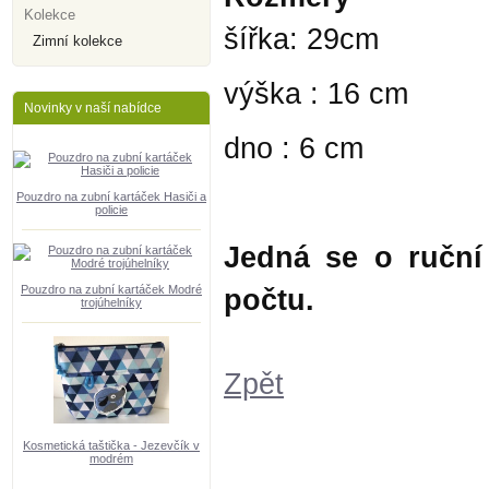
Kolekce
šířka: 29cm
Zimní kolekce
výška : 16 cm
Novinky v naší nabídce
dno : 6 cm
Pouzdro na zubní kartáček Hasiči a
policie
Jedná se o ruční
Pouzdro na zubní kartáček Modré
počtu.
trojúhelníky
Zpět
Kosmetická taštička - Jezevčík v
modrém