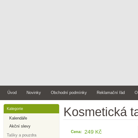
Úvod
Novinky
Obchodní podmínky
Reklamační řád
O
Kosmetická ta
Kategorie
Kalendáře
Akční slevy
249 Kč
Cena:
Tašky a pouzdra