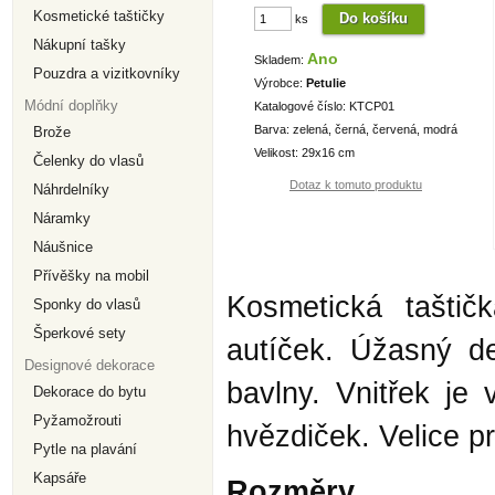
Kosmetické taštičky
ks
Nákupní tašky
Ano
Skladem:
Pouzdra a vizitkovníky
Výrobce:
Petulie
Módní doplňky
Katalogové číslo: KTCP01
Barva: zelená, černá, červená, modrá
Brože
Velikost: 29x16 cm
Čelenky do vlasů
Dotaz k tomuto produktu
Náhrdelníky
Náramky
Náušnice
Přívěšky na mobil
Kosmetická tašti
Sponky do vlasů
Šperkové sety
autíček. Úžasný d
Designové dekorace
bavlny. Vnitřek je
Dekorace do bytu
Pyžamožrouti
hvězdiček. Velice p
Pytle na plavání
Kapsáře
Rozměry